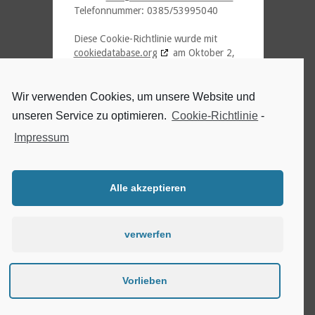
Telefonnummer: 0385/53995040
Diese Cookie-Richtlinie wurde mit
cookiedatabase.org
am Oktober 2,
2021 synchronisiert
Wir verwenden Cookies, um unsere Website und
Kontakt
unseren Service zu optimieren.
Cookie-Richtlinie
-
Feuerwerke Schwerin
Impressum
Inh. Daniel Lau
info@feuerwerke-schwerin.de
0385/53995040
Alle akzeptieren
verwerfen
AGB
Impressum
Datenschutz
Cookie-Richtlinie
Vorlieben
(EU)
Copyright © 2023 Feuerwerke Schwerin