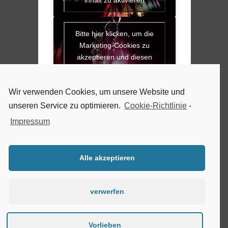
Bitte hier klicken, um die
Marketing-Cookies zu
akzeptieren und diesen
inhalt zu aktivieren
Wir verwenden Cookies, um unsere Website und
Kontakt
unseren Service zu optimieren.
Cookie-Richtlinie
-
Feuerwerke Schwerin
Impressum
Inh. Daniel Lau
info@feuerwerke-schwerin.de
0385/53995040
Alle akzeptieren
verwerfen
AGB
Impressum
Datenschutz
Cookie-Richtlinie
Vorlieben