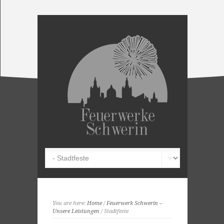
You are here:
Home
/
Feuerwerk Schwerin –
Unsere Leistungen
/ Stadtfeste